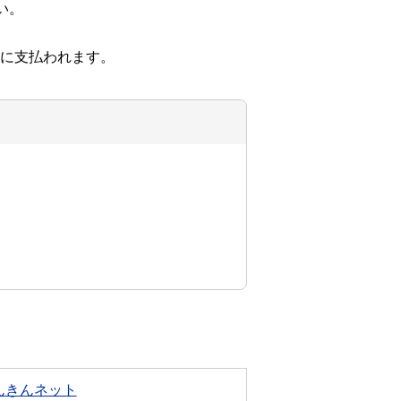
い。
れに支払われます。
んきんネット