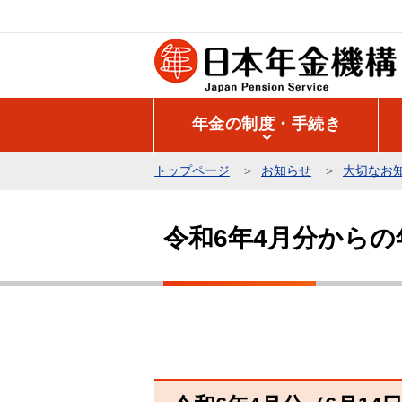
こ
の
ペ
ー
ジ
年金の制度・手続き
の
先
トップページ
お知らせ
大切なお
頭
本
で
文
す
令和6年4月分から
こ
こ
か
ら