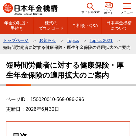
こ
チャット
の
サイト内検索
メニュー
ボット
ペ
年金の制度・
様式の
日本年金機構
ご相談・Q&A
手続き
ダウンロード
について
ー
ジ
トップページ
お知らせ
Topics
Topics 2021
の
短時間労働者に対する健康保険・厚生年金保険の適用拡大のご案内
先
本
頭
短時間労働者に対する健康保険・厚
文
で
生年金保険の適用拡大のご案内
こ
す
こ
か
ら
ページID：150020010-569-096-396
更新日：2026年6月30日