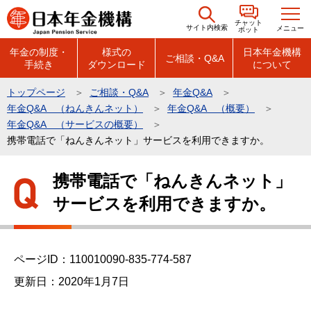
こ
チャット
の
サイト内検索
メニュー
ボット
ペ
年金の制度・
様式の
日本年金機構
ご相談・Q&A
手続き
ダウンロード
について
ー
ジ
トップページ
ご相談・Q&A
年金Q&A
の
年金Q&A （ねんきんネット）
年金Q&A （概要）
先
年金Q&A （サービスの概要）
頭
携帯電話で「ねんきんネット」サービスを利用できますか。
で
本
携帯電話で「ねんきんネット」
す
文
サービスを利用できますか。
こ
こ
か
ら
ページID：110010090-835-774-587
更新日：2020年1月7日