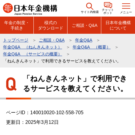
こ
チャット
の
サイト内検索
メニュー
ボット
ペ
年金の制度・
様式の
日本年金機構
ご相談・Q&A
手続き
ダウンロード
について
ー
ジ
トップページ
ご相談・Q&A
年金Q&A
の
年金Q&A （ねんきんネット）
年金Q&A （概要）
先
年金Q&A （サービスの概要）
頭
「ねんきんネット」で利用できるサービスを教えてください。
で
本
「ねんきんネット」で利用でき
す
文
るサービスを教えてください。
こ
こ
か
ら
ページID：140010020-102-558-705
更新日：2025年3月12日