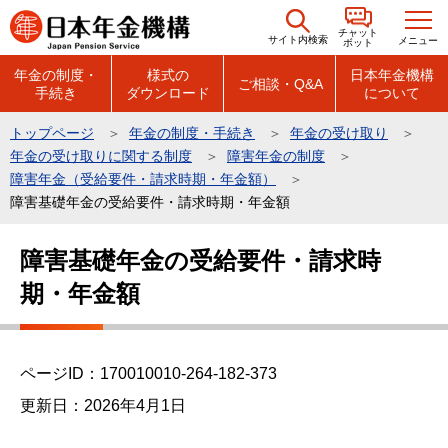
こ
チャット
の
サイト内検索
メニュー
ボット
ペ
年金の制度・
様式の
日本年金機構
ご相談・Q&A
手続き
ダウンロード
について
ー
ジ
トップページ
年金の制度・手続き
年金の受け取り
の
年金の受け取りに関する制度
障害年金の制度
先
障害年金（受給要件・請求時期・年金額）
頭
障害基礎年金の受給要件・請求時期・年金額
で
本
障害基礎年金の受給要件・請求時
す
文
期・年金額
こ
こ
か
ら
ページID：170010010-264-182-373
更新日：2026年4月1日