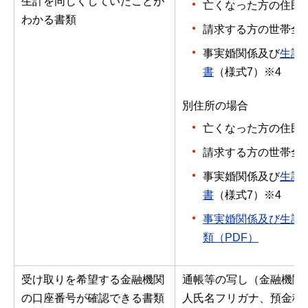
生計を同じくしていたことが
亡くなった方の住民
わかる書類
請求する方の世帯全
事実婚関係及び
生計
書
（様式7）※4
別住所の場合
亡くなった方の住民
請求する方の世帯全
事実婚関係及び
生計
書
（様式7）※4
事実婚関係及び生計
類（PDF）
受け取りを希望する金融機関
通帳等の写し（金融機関
の口座番号が確認できる書類
人氏名フリガナ、預金種