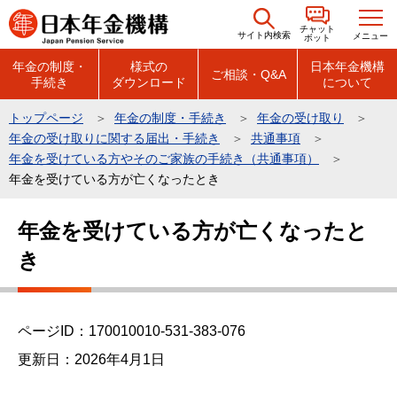
こ
チャット
の
サイト内検索
メニュー
ボット
ペ
年金の制度・
様式の
日本年金機構
ご相談・Q&A
手続き
ダウンロード
について
ー
ジ
トップページ
年金の制度・手続き
年金の受け取り
の
年金の受け取りに関する届出・手続き
共通事項
先
年金を受けている方やそのご家族の手続き（共通事項）
頭
年金を受けている方が亡くなったとき
で
本
年金を受けている方が亡くなったと
す
文
き
こ
こ
か
ら
ページID：170010010-531-383-076
更新日：2026年4月1日