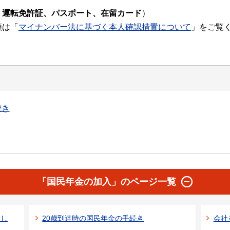
：
運転免許証、パスポート、在留カード
）
類は「
マイナンバー法に基づく本人確認措置について
」をご覧
続き
「国民年金の加入」のページ一覧
なし
20歳到達時の国民年金の手続き
会社