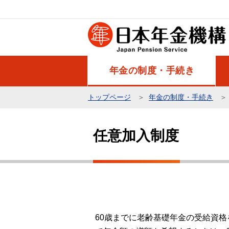
こ
の
ペ
ー
ジ
年金の制度・手続き
の
先
トップページ
年金の制度・手続き
頭
本
で
文
す
任意加入制度
こ
こ
か
ら
60歳までに老齢基礎年金の受給資