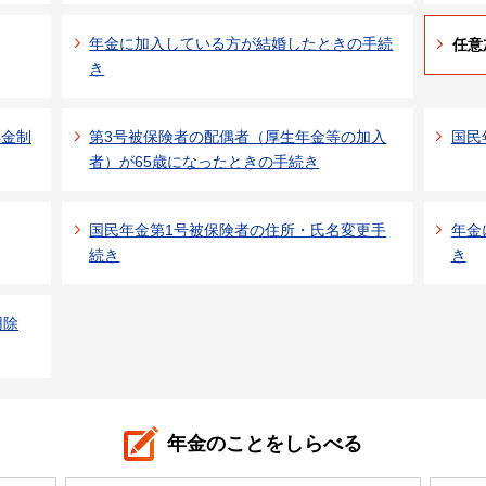
年金に加入している方が結婚したときの手続
任意
き
年金制
第3号被保険者の配偶者（厚生年金等の加入
国民
者）が65歳になったときの手続き
国民年金第1号被保険者の住所・氏名変更手
年金
続き
き
用除
年金のことをしらべる