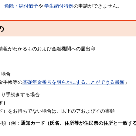
、
免除・納付猶予
や
学生納付特例
の申請ができません。
の
情報がわかるものおよび金融機関への届出印
る場合
金手帳等の
基礎年金番号を明らかにすることができる書類
」
より手続きする場合
ド）
ド）をお持ちでない場合は、以下のアおよびイの書類
書類（例：
通知カード（氏名、住所等が住民票の住所と一致す