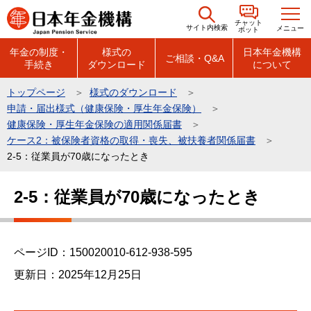
こ
チャット
の
サイト内検索
メニュー
ボット
ペ
年金の制度・
様式の
日本年金機構
ご相談・Q&A
手続き
ダウンロード
について
ー
ジ
トップページ
様式のダウンロード
の
申請・届出様式（健康保険・厚生年金保険）
先
健康保険・厚生年金保険の適用関係届書
頭
ケース2：被保険者資格の取得・喪失、被扶養者関係届書
2-5：従業員が70歳になったとき
で
す
本
2-5：従業員が70歳になったとき
文
こ
こ
ページID：150020010-612-938-595
か
ら
更新日：2025年12月25日