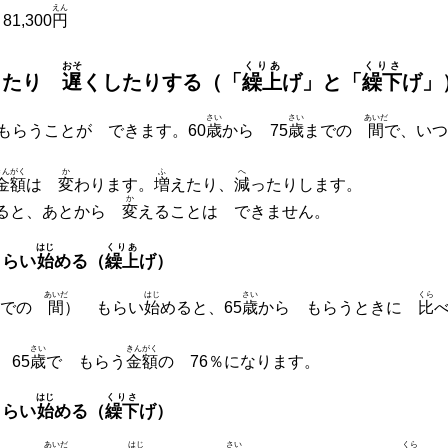
えん
,300
円
おそ
くりあ
くりさ
したり
遅
くしたりする（「
繰上
げ」と「
繰下
げ」
さい
さい
あいだ
もらうことが できます。60
歳
から 75
歳
までの
間
で、いつ
きんがく
か
ふ
へ
金額
は
変
わります。
増
えたり、
減
ったりします。
か
ると、あとから
変
えることは できません。
はじ
くりあ
もらい
始
める（
繰上
げ）
あいだ
はじ
さい
くら
までの
間
） もらい
始
めると、65
歳
から もらうときに
比
さい
きんがく
 65
歳
で もらう
金額
の 76％になります。
はじ
くりさ
もらい
始
める（
繰下
げ）
あいだ
はじ
さい
くら