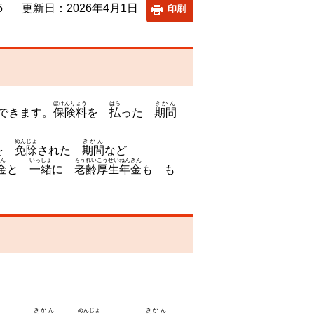
5
更新日：2026年4月1日
印刷
ほけんりょう
はら
きかん
できます。
保険料
を
払
った
期間
めんじょ
きかん
を
免除
された
期間
など
ん
いっしょ
ろうれいこうせいねんきん
金
と
一緒
に
老齢厚生年金
も も
きかん
めんじょ
きかん