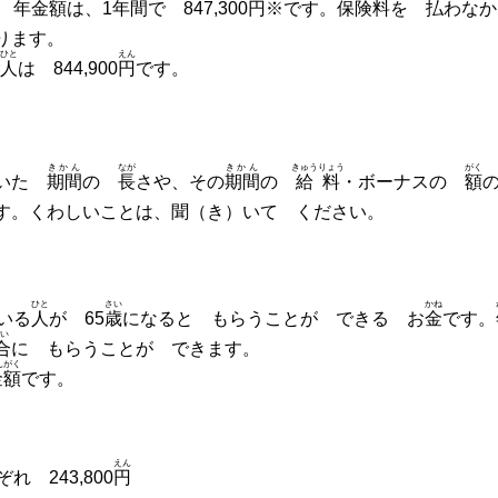
の
年金額
は、1
年間
で 847,300
円
※です。
保険料
を
払
わな
ります。
ひと
えん
人
は 844,900
円
です。
きかん
なが
きかん
きゅうりょう
がく
ていた
期間
の
長
さや、その
期間
の
給料
・ボーナスの
額
す。くわしいことは、聞（き）いて ください。
ひと
さい
かね
いる
人
が 65
歳
になると もらうことが できる お
金
です。
い
合
に もらうことが できます。
んがく
金額
です。
えん
 243,800
円