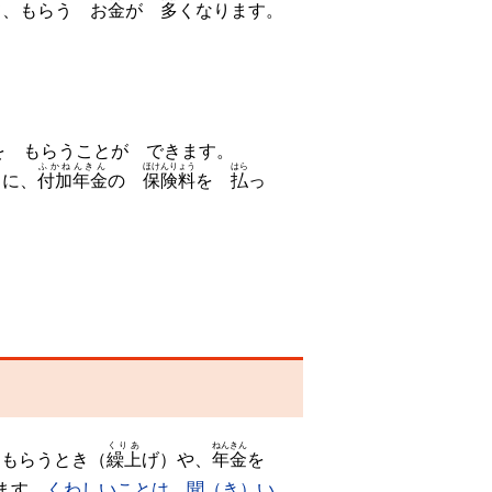
て、もらう お
金
が
多
くなります。
を もらうことが できます。
ふかねんきん
ほけんりょう
はら
きに、
付加年金
の
保険料
を
払
っ
くりあ
ねんきん
 もらうとき（
繰上
げ）や、
年金
を
ます。
くわしいことは、聞（き）い