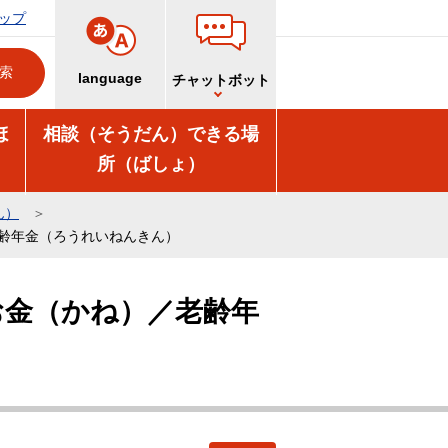
ップ
language
チャットボット
ほ
相談（そうだん）できる場
所（ばしょ）
ん）
齢年金（ろうれいねんきん）
お金（かね）／老齢年