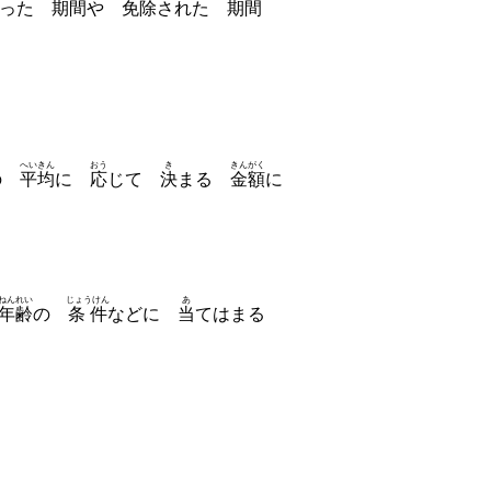
かった
期間
や
免除
された
期間
へいきん
おう
き
きんがく
の
平均
に
応
じて
決
まる
金額
に
ねんれい
じょうけん
あ
年齢
の
条件
などに
当
てはまる