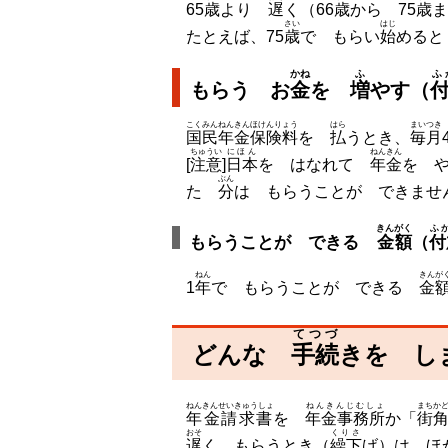
65
歳
より
遅
く（66
歳
から 75
歳
さい
はじ
たとえば、75
歳
で もらい
始
めると
かね
ふ
ふ
もらう お
金
を
増
やす（
こくみんねんきんほけんりょう
はら
まいつき
国民年金保険料
を
払
うとき、
毎月
ちゅうい
にほん
ねんきん
[
注意
]
日本
を はなれて
年金
を 
ぶん
た
分
は もらうことが できませ
きんがく
ふ
もらうことが できる
金額
（
付
ねん
きんが
1
年
で もらうことが できる
金
てつづ
どんな
手続
きを し
ねんきんせいきゅうしょ
ねんきんじむしょ
まちか
年金請求書
を
年金事務所
か「
街
おそ
くりさ
遅
く もらうとき（
繰下
げ）は、