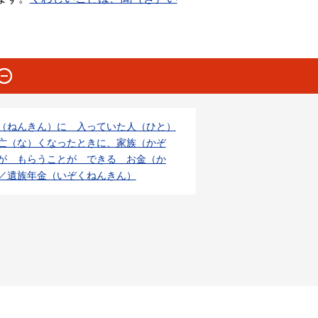
（ねんきん）に 入っていた人（ひと）
亡（な）くなったときに、家族（かぞ
が もらうことが できる お金（か
／遺族年金（いぞくねんきん）