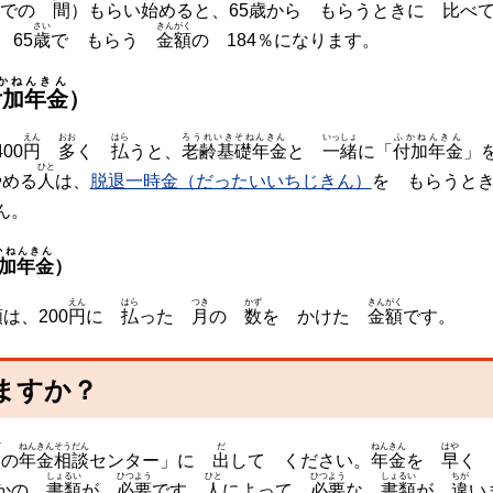
までの
間
）もらい
始
めると、65
歳
から もらうときに
比
べ
さい
きんがく
 65
歳
で もらう
金額
の 184％になります。
かねんきん
付加年金
）
えん
おお
はら
ろうれいきそねんきん
いっしょ
ふかねんきん
400
円
多
く
払
うと、
老齢基礎年金
と
一緒
に「
付加年金
」
ひと
やめる
人
は、
脱退一時金（だったいいちじきん）
を もらうと
ん。
かねんきん
加年金
）
く
えん
はら
つき
かず
きんがく
額
は、200
円
に
払
った
月
の
数
を かけた
金額
です。
ますか？
ど
ねんきんそうだん
だ
ねんきん
はや
角
の
年金相談
センター」に
出
して ください。
年金
を
早
く
しょるい
ひつよう
ひと
ひつよう
しょるい
ちが
ほかの
書類
が
必要
です。
人
によって、
必要
な
書類
が
違
い