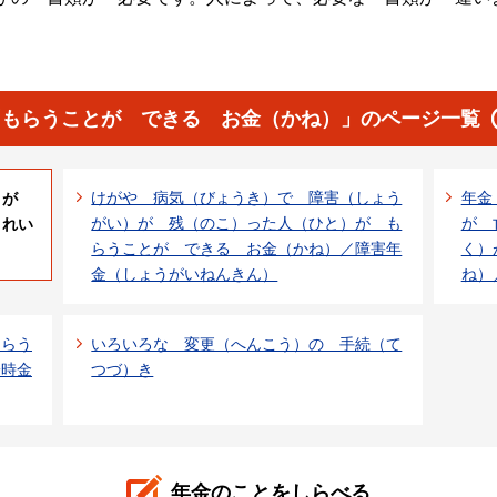
「もらうことが できる お金（かね）」のページ一覧
けがや 病気（びょうき）で 障害（しょう
年金
ことが
がい）が 残（のこ）った人（ひと）が も
が 
うれい
らうことが できる お金（かね）／障害年
く）
金（しょうがいねんきん）
ね）
もらう
いろいろな 変更（へんこう）の 手続（て
一時金
つづ）き
年金のことをしらべる