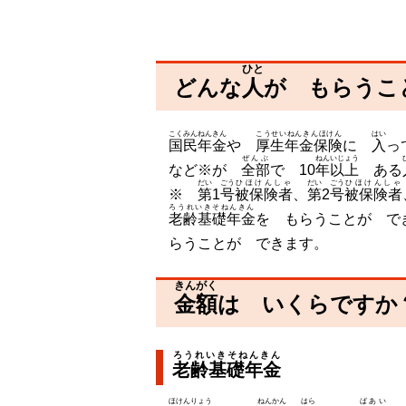
ひと
どんな
人
が もらうこ
こくみんねんきん
こうせいねんきんほけん
はい
国民年金
や
厚生年金保険
に
入
っ
ぜんぶ
ねんいじょう
など※が
全部
で 10
年以上
ある
だい
ごう
ひほけんしゃ
だい
ごう
ひほけんしゃ
※
第
1
号
被保険者
、
第
2
号
被保険者
ろうれいきそねんきん
老齢基礎年金
を もらうことが で
らうことが できます。
きんがく
金額
は いくらですか？
ろうれいきそねんきん
老齢基礎年金
ほけんりょう
ねんかん
はら
ばあい