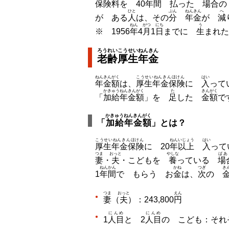
保険料
を 40
年間
払
った
場合
ひと
ぶん
ねんきん
へ
が ある
人
は、その
分
年金
が
減
ねん
がつ
にち
う
※ 1956
年
4
月
1
日
までに
生
まれた
ろうれいこうせいねんきん
老齢厚生年金
ねんきんがく
こうせいねんきんほけん
はい
年金額
は、
厚生年金保険
に
入
っ
かきゅうねんきんがく
た
きんがく
「
加給年金額
」を
足
した
金額
で
かきゅうねんきんがく
「
加給年金額
」とは？
こうせいねんきんほけん
ねんいじょう
はい
厚生年金保険
に 20
年以上
入
って
つま
おっと
やしな
ばあ
妻
・
夫
・こどもを
養
っている
場
ねんかん
かね
つぎ
き
1
年間
で もらう お
金
は、
次
の
つま
おっと
えん
妻
（
夫
）：243,800
円
にんめ
にんめ
1
人目
と 2
人目
の こども：それぞれ