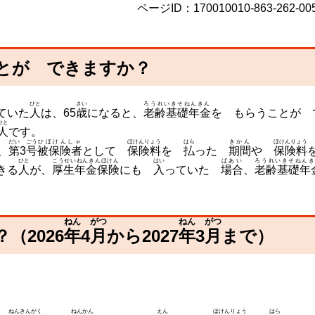
ページID：170010010-863-262-00
とが できますか？
ひと
さい
ろうれいきそねんきん
ていた
人
は、65
歳
になると、
老齢基礎年金
を もらうことが 
ひと
人
です。
だい
ごう
ひほけんしゃ
ほけんりょう
はら
きかん
ほけんりょう
、
第
3
号
被保険者
として
保険料
を
払
った
期間
や
保険料
ひと
こうせいねんきんほけん
はい
ばあい
ろうれいきそねんき
きる
人
が、
厚生年金保険
にも
入
っていた
場合
、
老齢基礎年
ねん
がつ
ねん
がつ
（2026
年
4
月
から2027
年
3
月
まで）
ねんきんがく
ねんかん
えん
ほけんりょう
はら