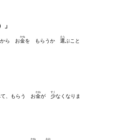
）」
かね
えら
から お
金
を もらうか
選
ぶこと
かね
すく
べて、もらう お
金
が
少
なくなりま
かね
おお