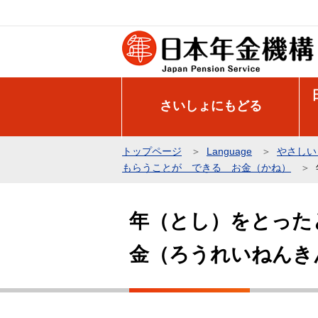
こ
の
ペ
ー
ジ
さいしょにもどる
の
先
頭
トップページ
Language
やさしい
で
もらうことが できる お金（かね）
す
本
文
年（とし）をとった
こ
金（ろうれいねんき
こ
か
ら