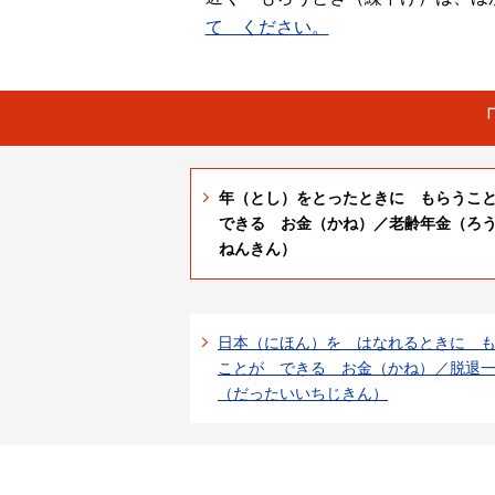
て ください。
年（とし）をとったときに もらう
できる お金（かね）／老齢年金（ろ
ねんきん）
日本（にほん）を はなれるときに 
ことが できる お金（かね）／脱退
（だったいいちじきん）