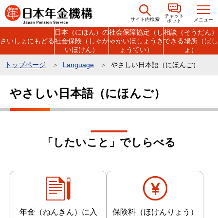
こ
チャット
の
サイト内検索
メニュー
ボット
日本（にほん）の
社会保障協定（し
相談（そうだん）
ペ
さいしょにもどる
社会保険（しゃか
ゃかいほしょうき
できる場所（ばし
ー
いほけん）
ょうてい）
ょ）
ジ
トップページ
Language
やさしい日本語（にほんご）
の
本
先
やさしい日本語（にほんご）
文
頭
こ
で
こ
す
か
「したいこと」でしらべる
ら
年金（ねんきん）に入
保険料（ほけんりょう）