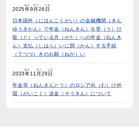
ねん
がつ
にち
2025
年
9
月
26
日
日本国外（にほんこくがい）の金融機関（きん
ゆうきかん）で年金（ねんきん）を受（う）け
取（と）っている方（かた）への年金（ねんき
ん）支払（しはら）いに関（かん）する手続
（てつづ）きのお願（ねが）い
ねん
がつ
にち
2023
年
11
月
29
日
年金等（ねんきんとう）のロシア向（む）け外
国（がいこく）送金（そうきん）について