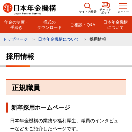
こ
チャット
の
サイト内検索
メニュー
ボット
ペ
年金の制度・
様式の
日本年金機構
ご相談・Q&A
手続き
ダウンロード
について
ー
ジ
トップページ
日本年金機構について
採用情報
の
本
先
採用情報
文
頭
こ
で
こ
す
か
正規職員
ら
新卒採用ホームページ
日本年金機構の業務や福利厚生、職員のインタビュ
ーなどをご紹介したページです。