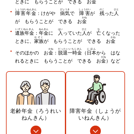
ときに もらうことが できる お
金
しょうがいねんきん
びょうき
しょうがい
のこ
ひと
障害年金
：けがや
病気
で
障害
が
残
った
人
かね
が もらうことが できる お
金
いぞくねんきん
ねんきん
はい
ひと
な
遺族年金
：
年金
に
入
っていた
人
が
亡
くなった
かぞく
かね
ときに、
家族
が もらうことが できる お
金
かね
だったいいちじきん
にほん
そのほかの お
金
：
脱退一時金
（
日本
から はな
かね
れるときに もらうことが できる お
金
）など
老齢年金（ろうれい
障害年金（しょうが
ねんきん）
いねんきん）