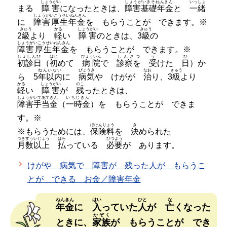
しょうがい
しょうがいきそねんきん
いっしょ
まる
障害
になったときは、
障害基礎年金
と
一緒
しょうがいこうせいねんきん
に
障害厚生年金
を もらうことが できます。※
きゅう
かる
しょうがい
きゅう
2
級
より
軽
い
障害
のときは、3
級
の
しょうがいこうせいねんきん
障害厚生年金
を もらうことが できます。※
しょしんび
はじ
びょういん
しんさつ
う
ひ
初診日
（
初
めて
病院
で
診察を
受
けた
日
）か
ねんいない
びょうき
なお
きゅう
ら 5
年以内
に
病気
や けがが
治
り、3
級
より
かる
しょうがい
のこ
軽
い
障害
が
残
ったときは、
しょうがいてあてきん
いちじきん
障害手当金
（
一時金
）を もらうことが できま
す。※
ほけんりょう
き
※もらうためには、
保険料
を
決
められた
つきすういじょう
はら
ひつよう
月数以上
払
っている
必要
が あります。
けがや 病気で 障害が 残った人が もらうこ
とが できる お金／障害年金
ねんきん
はい
ひと
な
年金
に
入
っていた
人
が
亡
くなった
かぞく
ときに、
家族
が もらうことが でき