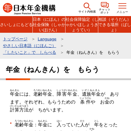
こ
チャット
の
サイト内検索
メニュー
ボット
日本（にほん）の
社会保障協定（し
相談（そうだん）
ペ
さいしょにもどる
社会保険（しゃか
ゃかいほしょうき
できる場所（ばし
ー
いほけん）
ょうてい）
ょ）
ジ
トップページ
Language
の
やさしい日本語（にほんご）
先
「したいこと」で しらべる
年金（ねんきん）を もらう
頭
本
で
年金（ねんきん）を もらう
文
す
こ
こ
ねんきん
ろうれいねんきん
しょうがいねんきん
いぞくねんきん
年金
には、
老齢年金
、
障害年金
、
遺族年金
が あり
か
じょうけん
かね
ます。それぞれ、もらうための
条件
や お
金
の
ら
けいさんほうほう
計算方法
が ちがいます。
ろうれいねんきん
ねんきん
はい
ひと
とし
老齢年金
：
年金
に
入
っていた
人
が
年
をとった
かね