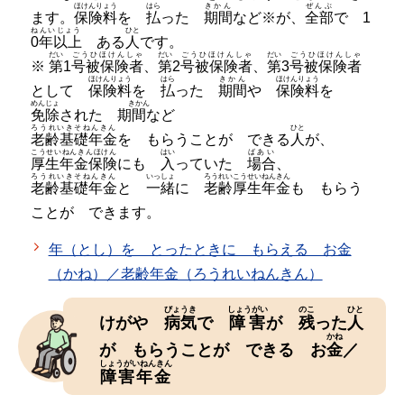
ほけんりょう
はら
きかん
ぜんぶ
ます。
保険料
を
払
った
期間
など※が、
全部
で 1
ねんいじょう
ひと
0年以上
ある
人
です。
だい
ごうひほけんしゃ
だい
ごうひほけんしゃ
だい
ごうひほけんしゃ
※
第
1
号被保険者
、
第
2
号被保険者
、
第
3
号被保険者
ほけんりょう
はら
きかん
ほけんりょう
として
保険料
を
払
った
期間
や
保険料
を
めんじょ
きかん
免除
された 期
間
など
ろうれいきそねんきん
ひと
老齢基礎年金
を もらうことが できる
人
が、
こうせいねんきんほけん
はい
ばあい
厚生年金保険
にも
入
っていた
場合
、
ろうれいきそねんきん
いっしょ
ろうれいこうせいねんきん
老齢基礎年金
と
一緒
に
老齢厚生年金
も もらう
ことが できます。
年（とし）を とったときに もらえる お金
（かね）／老齢年金（ろうれいねんきん）
びょうき
しょうがい
のこ
ひと
けがや
病気
で
障害
が
残
った
人
かね
が もらうことが できる お
金
／
しょうがいねんきん
障害年金