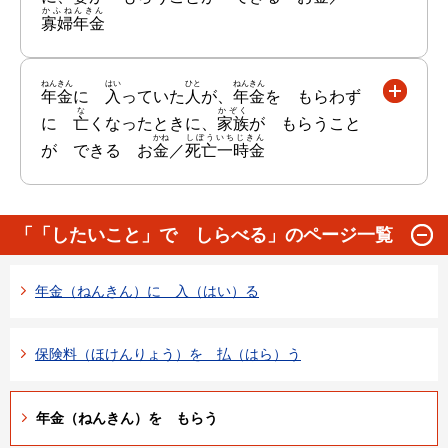
かふねんきん
寡婦年金
ねんきん
はい
ひと
ねんきん
年金
に
入
っていた
人
が、
年金
を もらわず
な
かぞく
に
亡
くなったときに、
家族
が もらうこと
かね
しぼういちじきん
が できる お
金
／
死亡一時金
「「したいこと」で しらべる」のページ一覧
年金（ねんきん）に 入（はい）る
保険料（ほけんりょう）を 払（はら）う
年金（ねんきん）を もらう