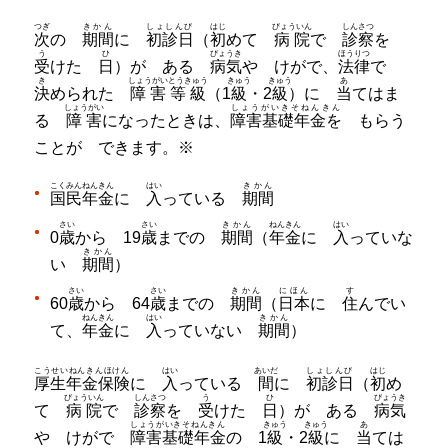
つぎ
きかん
しょしんび
はじ
びょういん
しんさつ
次
の
期間
に
初診日
（
初
めて
病院
で
診察
を
う
ひ
びょうき
ほうりつ
受
けた
日
）が ある
病気
や けがで、
法律
で
き
しょうがいとうきゅう
きゅう
きゅう
あ
決
められた
障害等級
（1
級
・2
級
）に
当
てはま
しょうがい
しょうがいきそねんきん
る
障害
になったときは、
障害基礎年金を
もらう
ことが できます。※
こくみんねんきん
はい
きかん
国民年金
に
入
っている
期間
さい
さい
きかん
ねんきん
はい
0
歳
から 19
歳
までの
期間
（
年金
に
入
っていな
きかん
い
期間
）
さい
さい
きかん
にほん
す
60
歳
から 64
歳
までの
期間
（
日本
に
住
んでい
ねんきん
はい
きかん
て、
年金
に
入
っていない
期間
）
こうせいねんきんほけん
はい
あいだ
しょしんび
はじ
厚生年金保険
に
入
っている
間
に
初診日
（
初
め
びょういん
しんさつ
う
ひ
びょうき
て
病院
で
診察
を
受
けた
日
）が ある
病気
しょうがいきそねんきん
きゅう
きゅう
あ
や けがで
障害基礎年金
の 1
級
・2
級
に
当
ては