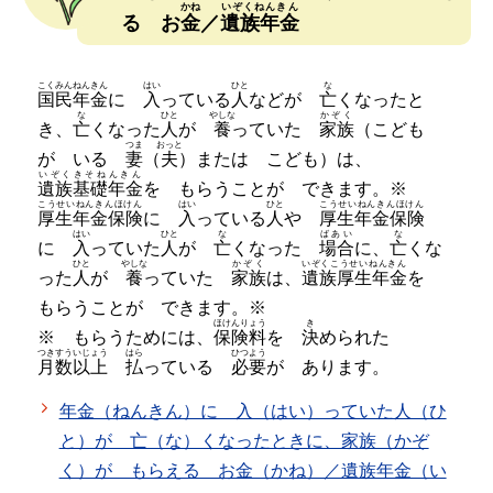
かね
いぞくねんきん
る お
金
／
遺族年金
こくみんねんきん
はい
ひと
な
国民年金
に
入
っている
人
などが
亡
くなったと
な
ひと
やしな
かぞく
き、
亡
くなった
人
が
養
っていた
家族
（こども
つま
おっと
が いる
妻
（
夫
）または こども）は、
いぞくきそねんきん
遺族基礎年金
を もらうことが できます。※
こうせいねんきんほけん
はい
ひと
こうせいねんきんほけん
厚生年金保険
に
入
っている
人
や
厚生年金保険
はい
ひと
な
ばあい
な
に
入
っていた
人
が
亡
くなった
場合
に、
亡
くな
ひと
やしな
かぞく
いぞくこうせいねんきん
った
人
が
養
っていた
家族
は、
遺族厚生年金
を
もらうことが できます。※
ほけんりょう
き
※ もらうためには、
保険料
を
決
められた
つきすういじょう
はら
ひつよう
月数以上
払
っている
必要
が あります。
年金（ねんきん）に 入（はい）っていた人（ひ
と）が 亡（な）くなったときに、家族（かぞ
く）が もらえる お金（かね）／遺族年金（い