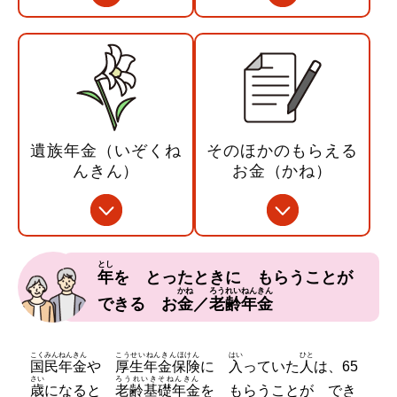
遺族年金（いぞくね
そのほかのもらえる
んきん）
お金（かね）
とし
年
を とったときに もらうことが
かね
ろうれいねんきん
できる お
金
／
老齢年金
こくみんねんきん
こうせいねんきんほけん
はい
ひと
国民年金
や
厚生年金保険
に
入
っていた
人
は、65
さい
ろうれいきそねんきん
歳
になると
老齢基礎年金
を もらうことが でき