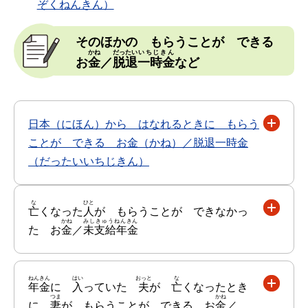
ぞくねんきん）
そのほかの もらうことが できる
かね
だったい
いちじきん
お
金
／
脱退
一時金
など
日本（にほん）から はなれるときに もらう
ことが できる お金（かね）／脱退一時金
（だったいいちじきん）
な
ひと
亡
くなった
人
が もらうことが できなかっ
かね
みしきゅうねんきん
た お
金
／
未支給年金
ねんきん
はい
おっと
な
年金
に
入
っていた
夫
が
亡
くなったとき
つま
かね
に、
妻
が もらうことが できる お
金
／