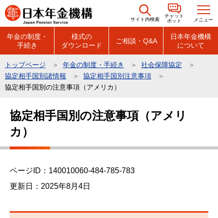
こ
チャット
の
サイト内検索
メニュー
ボット
ペ
年金の制度・
様式の
日本年金機構
ご相談・Q&A
手続き
ダウンロード
について
ー
ジ
トップページ
年金の制度・手続き
社会保障協定
の
協定相手国別諸情報
協定相手国別注意事項
先
協定相手国別の注意事項（アメリカ）
頭
本
で
協定相手国別の注意事項（アメリ
文
す
カ）
こ
こ
か
ら
ページID：140010060-484-785-783
更新日：2025年8月4日