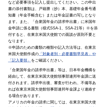
など必要事項を記入し提出してください。この申出
書の添付書類は、戸籍謄（抄）本、基礎年金番号通
知書（年金手帳含む）または年金証書の写しとなり
ます。また、「合衆国年金の請求申出書」に米国年
金申請に係る書類（様式SSA-1、SSA-21等）※を添
付すると、在東京米国大使館での面談が原則不要と
なります。
※申請のための書類の種類や記入方法等は、在東京
米国大使館作成の
「対象者別・必要書類早見表」や
「記入要領」
をご確認ください。
「合衆国年金の請求申出書」等は、日本年金機構を
経由して、在東京米国大使館領事部連邦年金課に送
付されます。請求申出後、審査が行われ、不備等あ
れば在東京米国大使館領事部連邦年金課より連絡す
る場合があります。
アメリカの年金の請求に関しては、在東京米国大使