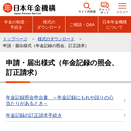
こ
チャット
の
サイト内検索
メニュー
ボット
ペ
年金の制度・
様式の
日本年金機構
ご相談・Q&A
手続き
ダウンロード
について
ー
ジ
トップページ
様式のダウンロード
の
申請・届出様式（年金記録の照会、訂正請求）
先
本
頭
申請・届出様式（年金記録の照会、
文
で
訂正請求）
こ
す
こ
か
ら
年金記録照会申出書 ～年金記録にもれや誤りの心
当たりがあるとき～
年金記録の訂正請求手続き