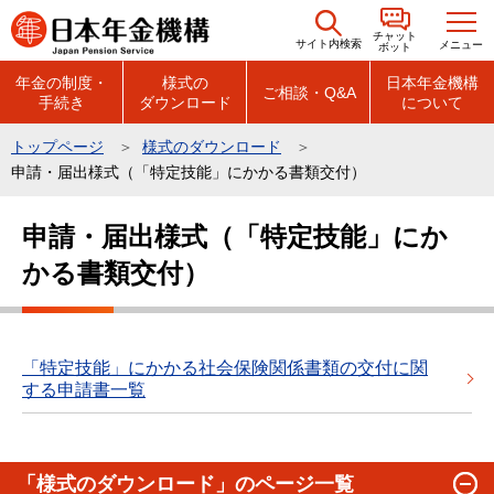
こ
チャット
の
サイト内検索
メニュー
ボット
ペ
年金の制度・
様式の
日本年金機構
ご相談・Q&A
手続き
ダウンロード
について
ー
ジ
トップページ
様式のダウンロード
の
申請・届出様式（「特定技能」にかかる書類交付）
先
本
頭
申請・届出様式（「特定技能」にか
文
で
かる書類交付）
こ
す
こ
か
ら
「特定技能」にかかる社会保険関係書類の交付に関
する申請書一覧
「様式のダウンロード」のページ一覧