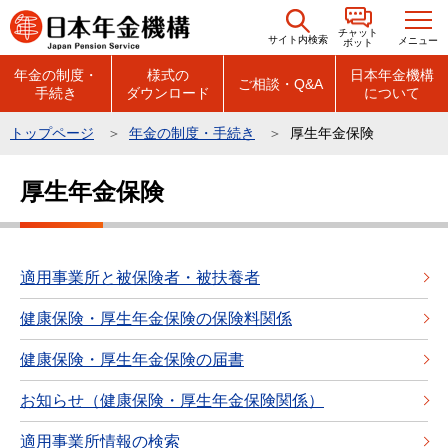
こ
チャット
の
サイト内検索
メニュー
ボット
ペ
年金の制度・
様式の
日本年金機構
ご相談・Q&A
手続き
ダウンロード
について
ー
ジ
トップページ
年金の制度・手続き
厚生年金保険
の
本
先
厚生年金保険
文
頭
こ
で
こ
す
か
適用事業所と被保険者・被扶養者
ら
健康保険・厚生年金保険の保険料関係
健康保険・厚生年金保険の届書
お知らせ（健康保険・厚生年金保険関係）
適用事業所情報の検索