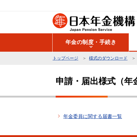
こ
の
ペ
ー
ジ
年金の制度・手続き
の
先
トップページ
様式のダウンロード
頭
本
で
文
す
申請・届出様式（年
こ
こ
か
ら
年金委員に関する届書一覧