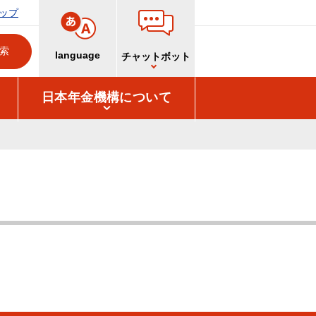
ップ
language
チャットボット
日本年金機構について