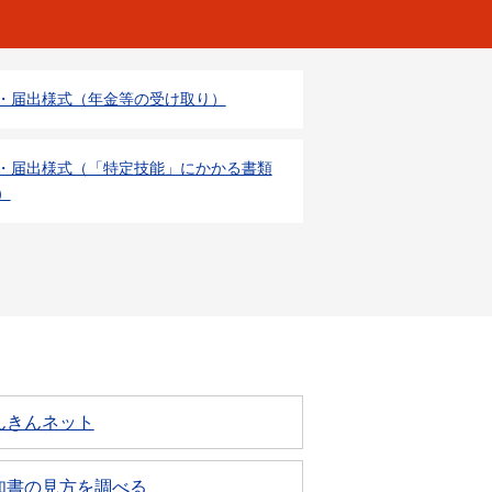
・届出様式（年金等の受け取り）
・届出様式（「特定技能」にかかる書類
）
んきんネット
知書の見方を調べる