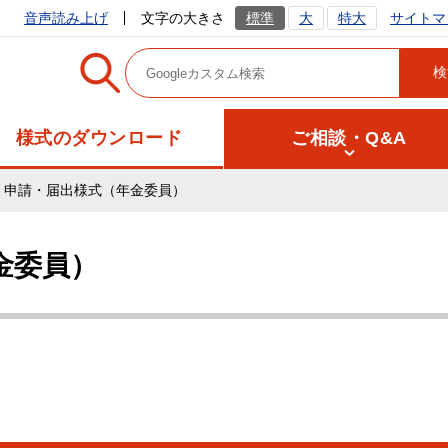
サイトマ
音声読み上げ
文字の大きさ
標準
大
特大
様式のダウンロード
ご相談・Q&A
申請・届出様式（年金委員）
金委員）