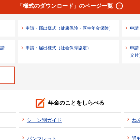
「様式のダウンロード」のページ一覧
申請・届出様式（健康保険・厚生年金保険）
申請
正請
申請・届出様式（社会保障協定）
申請
交付
年金のことをしらべる
シーン別ガイド
ね
パンフレット
通