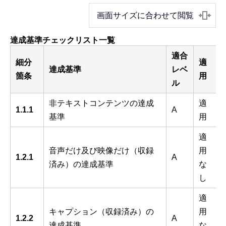
画面サイズに合わせて閲覧
達成基準チェックリスト一覧
適合
細分
適
達成基準
レベ
箇条
用
ル
非テキストコンテンツの達成
適
1.1.1
A
基準
用
適
音声だけ及び映像だけ（収録
用
1.2.1
A
済み）の達成基準
な
し
適
キャプション（収録済み）の
用
1.2.2
A
達成基準
な