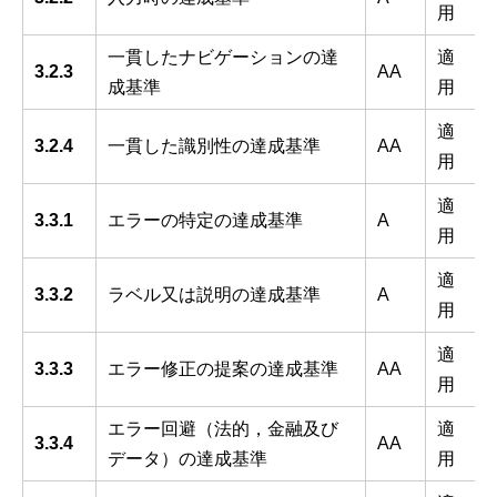
用
一貫したナビゲーションの達
適
3.2.3
AA
成基準
用
適
3.2.4
一貫した識別性の達成基準
AA
用
適
3.3.1
エラーの特定の達成基準
A
用
適
3.3.2
ラベル又は説明の達成基準
A
用
適
3.3.3
エラー修正の提案の達成基準
AA
用
エラー回避（法的，金融及び
適
3.3.4
AA
データ）の達成基準
用