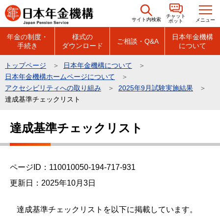
こ
チャット
の
サイト内検索
メニュー
ボット
ペ
年金の制度・
様式の
日本年金機構
ご相談・Q&A
手続き
ダウンロード
について
ー
ジ
トップページ
日本年金機構について
の
日本年金機構ホームページについて
先
アクセシビリティへの取り組み
2025年9月試験実施結果
頭
達成基準チェックリスト
で
本
達成基準チェックリスト
す
文
こ
こ
ページID：110010050-194-717-931
か
ら
更新日：2025年10月3日
達成基準チェックリストを以下に掲載しています。