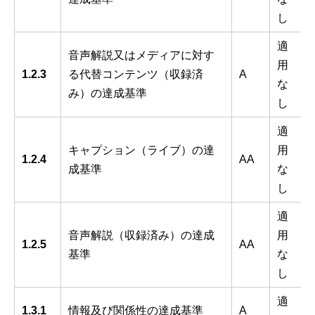
し
適
音声解説又はメディアに対す
用
1.2.3
る代替コンテンツ（収録済
A
な
み）の達成基準
し
適
キャプション（ライブ）の達
用
1.2.4
AA
成基準
な
し
適
音声解説（収録済み）の達成
用
1.2.5
AA
基準
な
し
適
1.3.1
情報及び関係性の達成基準
A