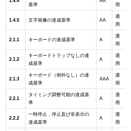
1.4.4
AA
基準
用
適
1.4.5
文字画像の達成基準
AA
用
適
2.1.1
キーボードの達成基準
A
用
キーボードトラップなしの達
適
2.1.2
A
成基準
用
キーボード（例外なし）の達
適
2.1.3
AAA
成基準
用
タイミング調整可能の達成基
適
2.2.1
A
準
用
一時停止，停止及び非表示の
適
2.2.2
A
達成基準
用