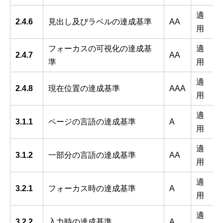
適
2.4.6
見出し及びラベルの達成基準
AA
用
フォーカスの可視化の達成基
適
2.4.7
AA
準
用
適
2.4.8
現在位置の達成基準
AAA
用
適
3.1.1
ページの言語の達成基準
A
用
適
3.1.2
一部分の言語の達成基準
AA
用
適
3.2.1
フォーカス時の達成基準
A
用
適
3.2.2
入力時の達成基準
A