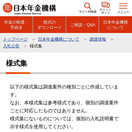
こ
チャット
の
サイト内検索
メニュー
ボット
ペ
年金の制度・
様式の
日本年金機構
ご相談・Q&A
手続き
ダウンロード
について
ー
ジ
トップページ
日本年金機構について
調達情報
の
入札公告
様式集
先
本
頭
様式集
文
で
こ
す
こ
以下の様式集は調達案件の種別ごとに作成していま
か
す。
ら
なお、本様式集は参考様式であり、個別の調達案件
ごとに対応したものではありません。
様式集にないものについては、個別の入札説明書で
示す様式を使用してください。