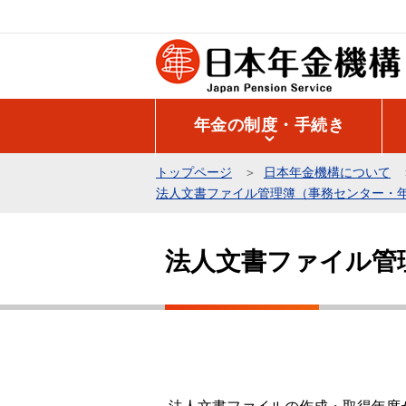
こ
の
ペ
ー
ジ
年金の制度・手続き
の
先
トップページ
日本年金機構について
頭
法人文書ファイル管理簿（事務センター・
で
本
す
文
法人文書ファイル管
こ
こ
か
ら