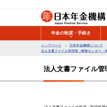
こ
の
ペ
ー
ジ
年金の制度・手続き
の
先
トップページ
日本年金機構について
頭
法人文書ファイル管理簿（事務センター・
で
本
す
文
法人文書ファイル管
こ
こ
か
ら