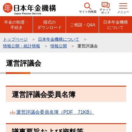
こ
チャット
の
サイト内検索
メニュー
ボット
ペ
年金の制度・
様式の
日本年金機構
ご相談・Q&A
手続き
ダウンロード
について
ー
ジ
トップページ
日本年金機構について
の
情報公開・統計情報
情報公開
運営評議会
先
本
頭
運営評議会
文
で
こ
す
こ
か
運営評議会委員名簿
ら
運営評議会委員名簿（PDF 71KB）
議事要旨および資料等