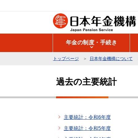
こ
の
ペ
ー
ジ
年金の制度・手続き
の
先
トップページ
日本年金機構について
頭
本
で
文
す
過去の主要統計
こ
こ
か
ら
主要統計：令和6年度
主要統計：令和5年度