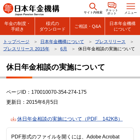
こ
チャット
の
サイト内検索
メニュー
ボット
ペ
年金の制度・
様式の
日本年金機構
ご相談・Q&A
手続き
ダウンロード
について
ー
ジ
トップページ
日本年金機構について
プレスリリース
の
プレスリリース 2015年
6月
休日年金相談の実施について
先
本
頭
休日年金相談の実施について
文
で
こ
す
こ
ページID：170010070-354-274-175
か
ら
更新日：2015年6月5日
休日年金相談の実施について（PDF 142KB）
PDF形式のファイルを開くには、Adobe Acrobat