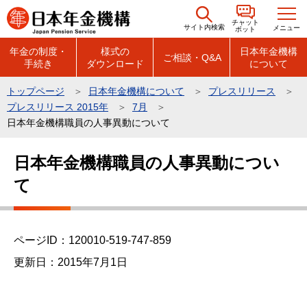
こ
チャット
の
サイト内検索
メニュー
ボット
ペ
年金の制度・
様式の
日本年金機構
ご相談・Q&A
手続き
ダウンロード
について
ー
ジ
トップページ
日本年金機構について
プレスリリース
の
プレスリリース 2015年
7月
先
日本年金機構職員の人事異動について
頭
本
で
日本年金機構職員の人事異動につい
文
す
て
こ
こ
か
ら
ページID：120010-519-747-859
更新日：2015年7月1日