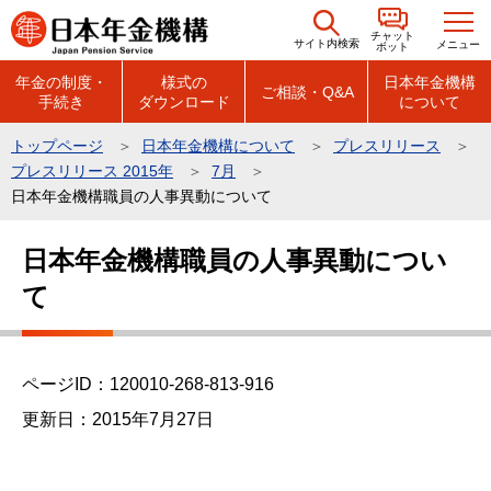
こ
チャット
の
サイト内検索
メニュー
ボット
ペ
年金の制度・
様式の
日本年金機構
ご相談・Q&A
手続き
ダウンロード
について
ー
ジ
トップページ
日本年金機構について
プレスリリース
の
プレスリリース 2015年
7月
先
日本年金機構職員の人事異動について
頭
本
で
日本年金機構職員の人事異動につい
文
す
て
こ
こ
か
ら
ページID：120010-268-813-916
更新日：2015年7月27日