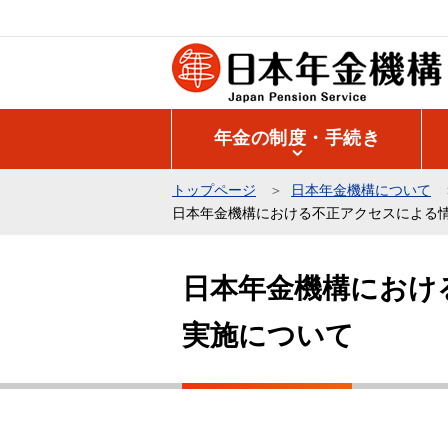
こ
の
ペ
ー
ジ
年金の制度・手続き
の
先
トップページ
日本年金機構について
頭
日本年金機構における不正アクセスによる
で
本
す
文
日本年金機構におけ
こ
実施について
こ
か
ら