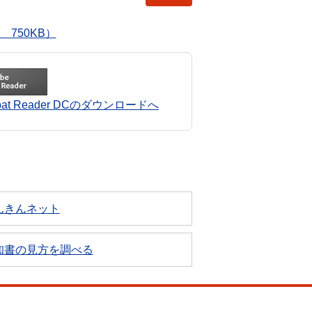
750KB）
robat Reader DCのダウンロードへ
んきんネット
知書の見方を調べる