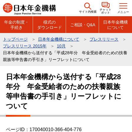
こ
チャット
の
サイト内検索
メニュー
ボット
ペ
年金の制度・
様式の
日本年金機構
ご相談・Q&A
手続き
ダウンロード
について
ー
ジ
トップページ
日本年金機構について
プレスリリース
の
プレスリリース 2015年
10月
先
日本年金機構から送付する「平成28年分 年金受給者のための扶養
頭
親族等申告書の手引き」リーフレットについて
で
本
日本年金機構から送付する「平成28
す
文
年分 年金受給者のための扶養親族
こ
こ
等申告書の手引き」リーフレットに
か
ついて
ら
ページID：170040010-366-404-776