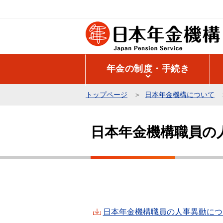
こ
の
ペ
ー
ジ
年金の制度・手続き
の
先
トップページ
日本年金機構について
頭
本
で
文
す
日本年金機構職員の
こ
こ
か
ら
日本年金機構職員の人事異動につい