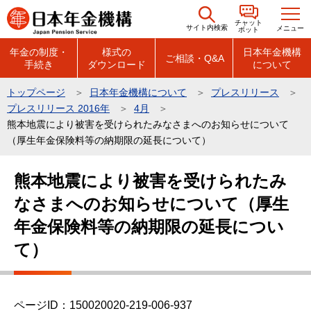
こ
チャット
の
サイト内検索
メニュー
ボット
ペ
年金の制度・
様式の
日本年金機構
ご相談・Q&A
手続き
ダウンロード
について
ー
ジ
トップページ
日本年金機構について
プレスリリース
の
プレスリリース 2016年
4月
先
熊本地震により被害を受けられたみなさまへのお知らせについて
頭
（厚生年金保険料等の納期限の延長について）
で
本
熊本地震により被害を受けられたみ
す
文
なさまへのお知らせについて（厚生
こ
こ
年金保険料等の納期限の延長につい
か
て）
ら
ページID：150020020-219-006-937