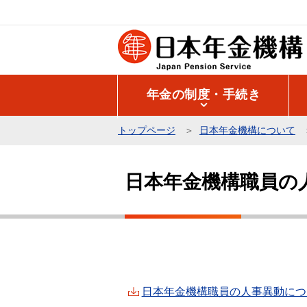
こ
の
ペ
ー
ジ
年金の制度・手続き
の
先
トップページ
日本年金機構について
頭
本
で
文
す
日本年金機構職員の
こ
こ
か
ら
日本年金機構職員の人事異動について