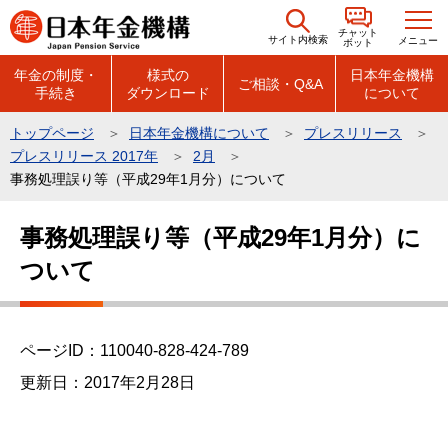
こ
チャット
の
サイト内検索
メニュー
ボット
ペ
年金の制度・
様式の
日本年金機構
ご相談・Q&A
手続き
ダウンロード
について
ー
ジ
トップページ
日本年金機構について
プレスリリース
の
プレスリリース 2017年
2月
先
事務処理誤り等（平成29年1月分）について
頭
本
で
事務処理誤り等（平成29年1月分）に
文
す
ついて
こ
こ
か
ら
ページID：110040-828-424-789
更新日：2017年2月28日