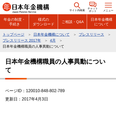
こ
チャット
の
サイト内検索
メニュー
ボット
ペ
年金の制度・
様式の
日本年金機構
ご相談・Q&A
手続き
ダウンロード
について
ー
ジ
トップページ
日本年金機構について
プレスリリース
の
プレスリリース 2017年
4月
先
日本年金機構職員の人事異動について
頭
本
で
日本年金機構職員の人事異動につい
文
す
て
こ
こ
か
ら
ページID：120010-848-802-789
更新日：2017年4月3日