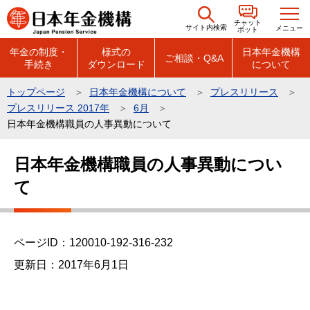
こ
チャット
の
サイト内検索
メニュー
ボット
ペ
年金の制度・
様式の
日本年金機構
ご相談・Q&A
手続き
ダウンロード
について
ー
ジ
トップページ
日本年金機構について
プレスリリース
の
プレスリリース 2017年
6月
先
日本年金機構職員の人事異動について
頭
本
で
日本年金機構職員の人事異動につい
文
す
て
こ
こ
か
ら
ページID：120010-192-316-232
更新日：2017年6月1日