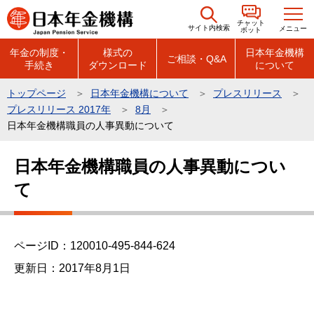
こ
チャット
の
サイト内検索
メニュー
ボット
ペ
年金の制度・
様式の
日本年金機構
ご相談・Q&A
手続き
ダウンロード
について
ー
ジ
トップページ
日本年金機構について
プレスリリース
の
プレスリリース 2017年
8月
先
日本年金機構職員の人事異動について
頭
本
で
日本年金機構職員の人事異動につい
文
す
て
こ
こ
か
ら
ページID：120010-495-844-624
更新日：2017年8月1日