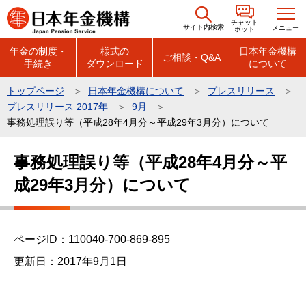
こ
チャット
の
サイト内検索
メニュー
ボット
ペ
年金の制度・
様式の
日本年金機構
ご相談・Q&A
手続き
ダウンロード
について
ー
ジ
トップページ
日本年金機構について
プレスリリース
の
プレスリリース 2017年
9月
先
事務処理誤り等（平成28年4月分～平成29年3月分）について
頭
本
で
事務処理誤り等（平成28年4月分～平
文
す
成29年3月分）について
こ
こ
か
ら
ページID：110040-700-869-895
更新日：2017年9月1日