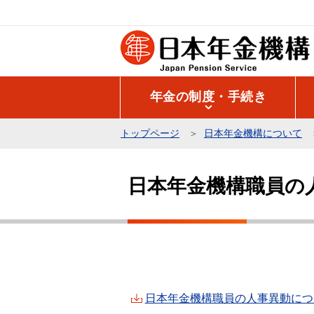
こ
の
ペ
ー
ジ
年金の制度・手続き
の
先
トップページ
日本年金機構について
頭
本
で
文
す
日本年金機構職員の
こ
こ
か
ら
日本年金機構職員の人事異動について