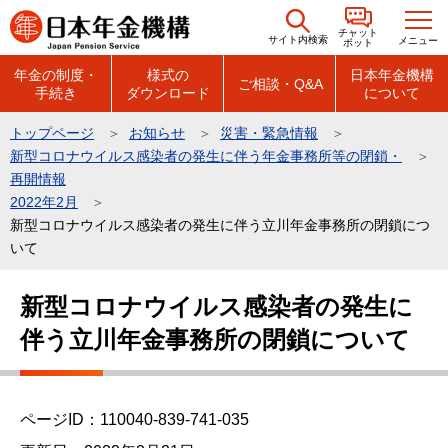
こ
チャット
の
サイト内検索
メニュー
ボット
ペ
年金の制度・
様式の
日本年金機構
ご相談・Q&A
手続き
ダウンロード
について
ー
ジ
トップページ
お知らせ
災害・緊急情報
の
新型コロナウイルス感染者の発生に伴う年金事務所等の閉鎖・
先
再開情報
頭
2022年2月
新型コロナウイルス感染者の発生に伴う立川年金事務所の閉鎖につ
で
いて
す
本
新型コロナウイルス感染者の発生に
文
伴う立川年金事務所の閉鎖について
こ
こ
か
ら
ページID：110040-839-741-035