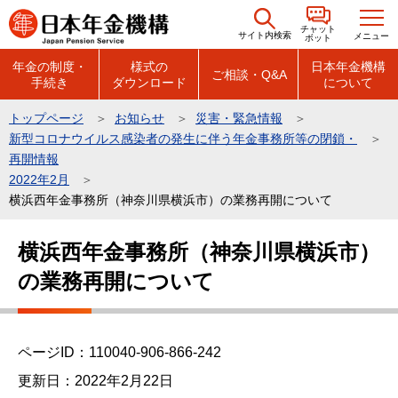
こ
チャット
の
サイト内検索
メニュー
ボット
ペ
年金の制度・
様式の
日本年金機構
ご相談・Q&A
手続き
ダウンロード
について
ー
ジ
トップページ
お知らせ
災害・緊急情報
の
新型コロナウイルス感染者の発生に伴う年金事務所等の閉鎖・
先
再開情報
頭
2022年2月
横浜西年金事務所（神奈川県横浜市）の業務再開について
で
す
本
横浜西年金事務所（神奈川県横浜市）
文
の業務再開について
こ
こ
か
ら
ページID：110040-906-866-242
更新日：2022年2月22日