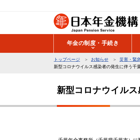
こ
の
ペ
ー
ジ
年金の制度・手続き
の
先
トップページ
お知らせ
災害・緊
頭
新型コロナウイルス感染者の発生に伴う千
で
本
す
文
新型コロナウイルス
こ
こ
か
ら