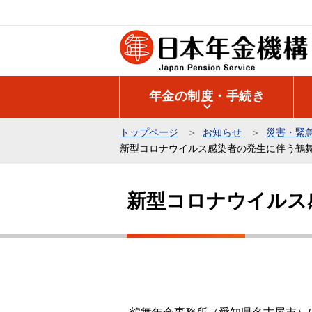
こ
の
ペ
ー
ジ
年金の制度・手続き
の
先
トップページ
お知らせ
災害・緊
頭
新型コロナウイルス感染者の発生に伴う鶴
で
本
す
文
新型コロナウイルス
こ
こ
か
ら