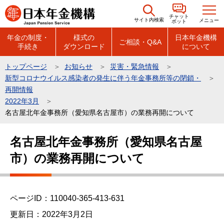
こ
チャット
の
サイト内検索
メニュー
ボット
ペ
年金の制度・
様式の
日本年金機構
ご相談・Q&A
手続き
ダウンロード
について
ー
ジ
トップページ
お知らせ
災害・緊急情報
の
新型コロナウイルス感染者の発生に伴う年金事務所等の閉鎖・
先
再開情報
頭
2022年3月
名古屋北年金事務所（愛知県名古屋市）の業務再開について
で
す
本
名古屋北年金事務所（愛知県名古屋
文
市）の業務再開について
こ
こ
か
ら
ページID：110040-365-413-631
更新日：2022年3月2日