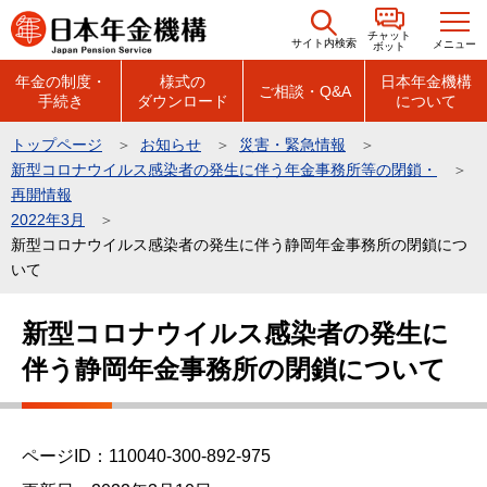
こ
チャット
の
サイト内検索
メニュー
ボット
ペ
年金の制度・
様式の
日本年金機構
ご相談・Q&A
手続き
ダウンロード
について
ー
ジ
トップページ
お知らせ
災害・緊急情報
の
新型コロナウイルス感染者の発生に伴う年金事務所等の閉鎖・
先
再開情報
頭
2022年3月
新型コロナウイルス感染者の発生に伴う静岡年金事務所の閉鎖につ
で
いて
す
本
新型コロナウイルス感染者の発生に
文
伴う静岡年金事務所の閉鎖について
こ
こ
か
ら
ページID：110040-300-892-975