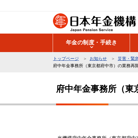
こ
の
ペ
ー
ジ
年金の制度・手続き
の
先
トップページ
お知らせ
災害・緊
頭
府中年金事務所（東京都府中市）の業務再
で
本
す
文
府中年金事務所（東
こ
こ
か
ら