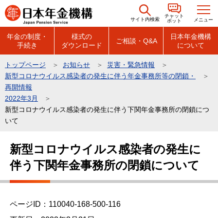
こ
チャット
の
サイト内検索
メニュー
ボット
ペ
年金の制度・
様式の
日本年金機構
ご相談・Q&A
手続き
ダウンロード
について
ー
ジ
トップページ
お知らせ
災害・緊急情報
の
新型コロナウイルス感染者の発生に伴う年金事務所等の閉鎖・
先
再開情報
頭
2022年3月
新型コロナウイルス感染者の発生に伴う下関年金事務所の閉鎖につ
で
いて
す
本
新型コロナウイルス感染者の発生に
文
伴う下関年金事務所の閉鎖について
こ
こ
か
ら
ページID：110040-168-500-116