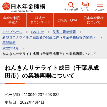
こ
チャット
の
サイト内検索
メニュー
ボット
ペ
年金の制度・
様式の
日本年金機構
ご相談・Q&A
手続き
ダウンロード
について
ー
ジ
トップページ
お知らせ
災害・緊急情報
の
新型コロナウイルス感染者の発生に伴う年金事務所等の閉鎖・
先
再開情報
頭
2022年4月
ねんきんサテライト成田（千葉県成田市）の業務再開について
で
す
本
ねんきんサテライト成田（千葉県成
文
田市）の業務再開について
こ
こ
か
ら
ページID：110040-237-693-832
更新日：2022年4月4日