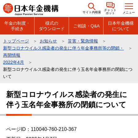
こ
チャット
の
サイト内検索
メニュー
ボット
ペ
年金の制度・
様式の
日本年金機構
ご相談・Q&A
手続き
ダウンロード
について
ー
ジ
トップページ
お知らせ
災害・緊急情報
の
新型コロナウイルス感染者の発生に伴う年金事務所等の閉鎖・
先
再開情報
頭
2022年4月
新型コロナウイルス感染者の発生に伴う玉名年金事務所の閉鎖につ
で
いて
す
本
新型コロナウイルス感染者の発生に
文
伴う玉名年金事務所の閉鎖について
こ
こ
か
ら
ページID：110040-760-210-367