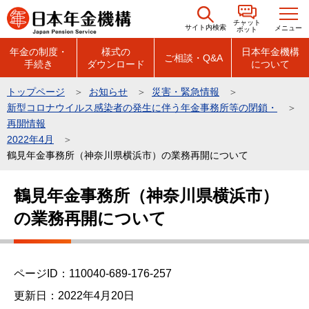
こ
チャット
の
サイト内検索
メニュー
ボット
ペ
年金の制度・
様式の
日本年金機構
ご相談・Q&A
手続き
ダウンロード
について
ー
ジ
トップページ
お知らせ
災害・緊急情報
の
新型コロナウイルス感染者の発生に伴う年金事務所等の閉鎖・
先
再開情報
頭
2022年4月
鶴見年金事務所（神奈川県横浜市）の業務再開について
で
す
本
鶴見年金事務所（神奈川県横浜市）
文
の業務再開について
こ
こ
か
ら
ページID：110040-689-176-257
更新日：2022年4月20日