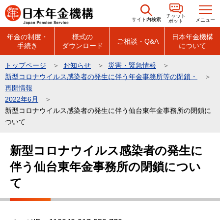
こ
チャット
の
サイト内検索
メニュー
ボット
ペ
年金の制度・
様式の
日本年金機構
ご相談・Q&A
手続き
ダウンロード
について
ー
ジ
トップページ
お知らせ
災害・緊急情報
の
新型コロナウイルス感染者の発生に伴う年金事務所等の閉鎖・
先
再開情報
頭
2022年6月
新型コロナウイルス感染者の発生に伴う仙台東年金事務所の閉鎖に
で
ついて
す
本
新型コロナウイルス感染者の発生に
文
伴う仙台東年金事務所の閉鎖につい
こ
こ
て
か
ら