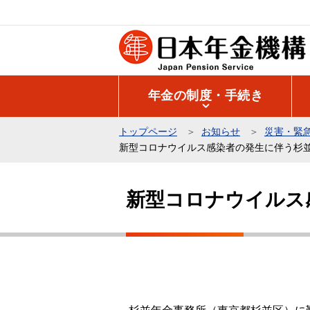
こ
の
ペ
ー
ジ
年金の制度・手続き
の
先
トップページ
お知らせ
災害・緊
頭
新型コロナウイルス感染者の発生に伴う杉
で
本
す
文
新型コロナウイルス
こ
こ
か
ら